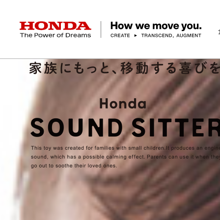
HONDA The Power of Dreams
企業情報 トップ
事業 トップ
テクノロジー/イノベーション トップ
サステナビリティ トップ
投資家情報 トップ
ニュースルーム
Discover Honda
社長メッセージ
クルマ
研究開発
ESGレポート
経営方針
ニュースルーム
Discover Honda
バイク
テクノロジー
IR資料室
Honda Report
経営方針
パワープロダクツ
財務・業績情報
デザイン
会社概要
環境
オープンイノベーショ
マリン
社会
株式・債券情報
ヒストリー
その他事
ガバナン
コ