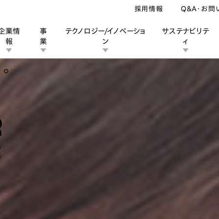
採用情報
Q&A・お問
企業情
事
テクノロジー/イノベーショ
サステナビリテ
報
業
ン
ィ
ン
業
ス
ーポレートブランド
IRカレンダー
安全への取り組み
個人投資家の皆様へ
企業スポーツ
品質への取り組み
モータースポーツ
Honda Report