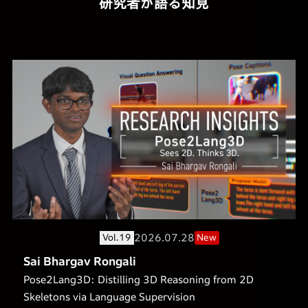
研究者が語る知見
2026.07.28
Vol.19
New
Sai Bhargav Rongali
Pose2Lang3D: Distilling 3D Reasoning from 2D
Skeletons via Language Supervision