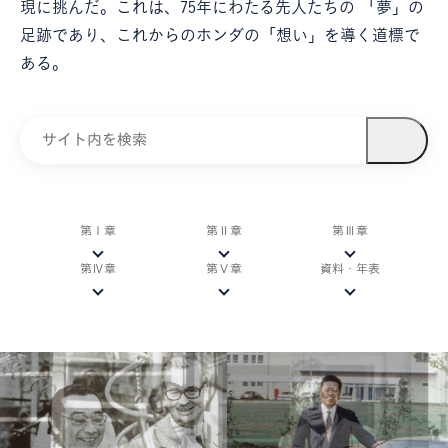
現に挑んだ。これは、75年にわたる先人たちの
「夢」の
足跡であり、これからのホンダの「想い」を導く道標で
ある。
第Ⅰ章
第Ⅱ章
第Ⅲ章
第Ⅳ章
第Ⅴ章
資料・年表