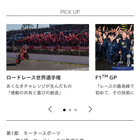
PICK UP
TM
ロードレース世界選手権
F1
GP
あくなきチャレンジが生んだもの
「レースの最高峰で勝
「感動の共有と喜びの創造」
初めて、その技術に価
第1節 モータースポーツ