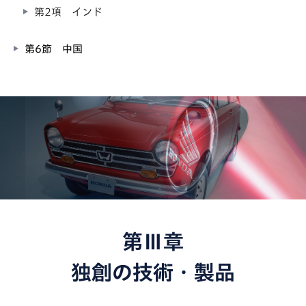
第2項 インド
第6節 中国
第Ⅲ章
独創の技術・製品