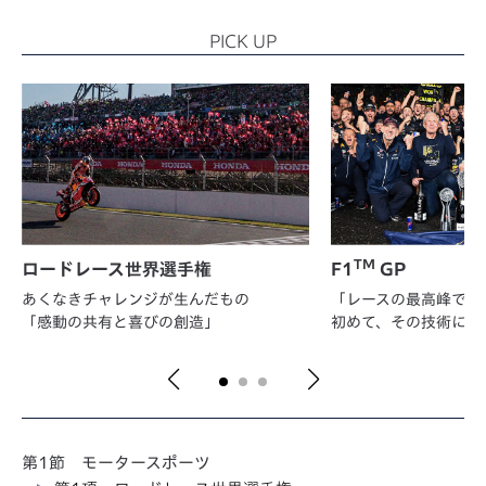
PICK UP
TM
ロードレース世界選手権
F1
GP
あくなきチャレンジが生んだもの
「レースの最高峰で勝
「感動の共有と喜びの創造」
初めて、その技術に価
第1節 モータースポーツ