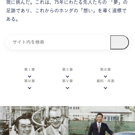
現に挑んだ。これは、75年にわたる先人たちの
「夢」の
足跡であり、これからのホンダの「想い」を導く道標で
ある。
第Ⅰ章
第Ⅱ章
第Ⅲ章
第Ⅳ章
第Ⅴ章
資料・年表