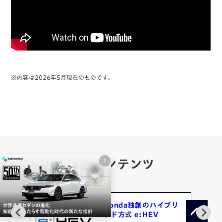
※内容は2026年5月現在のものです。
x
関連コンテンツ
Honda独創のハイブリ
ッド方式 e:HEV