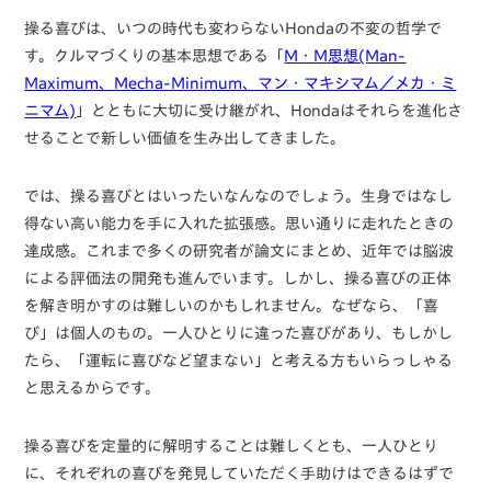
操る喜びは、いつの時代も変わらないHondaの不変の哲学で
す。クルマづくりの基本思想である「
M・M思想(Man-
Maximum、Mecha-Minimum、マン・マキシマム／メカ・ミ
ニマム)
」とともに大切に受け継がれ、Hondaはそれらを進化さ
せることで新しい価値を生み出してきました。
では、操る喜びとはいったいなんなのでしょう。生身ではなし
得ない高い能力を手に入れた拡張感。思い通りに走れたときの
達成感。これまで多くの研究者が論文にまとめ、近年では脳波
による評価法の開発も進んでいます。しかし、操る喜びの正体
を解き明かすのは難しいのかもしれません。なぜなら、「喜
び」は個人のもの。一人ひとりに違った喜びがあり、もしかし
たら、「運転に喜びなど望まない」と考える方もいらっしゃる
と思えるからです。
操る喜びを定量的に解明することは難しくとも、一人ひとり
に、それぞれの喜びを発見していただく手助けはできるはずで