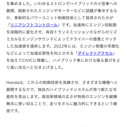
を集めました。いわゆるストロングハイブリッドの小型車への
展開、刷新されたエンジンやモーターなどに話題が集中するな
か、革新的なパワーユニット制御技術として採用されたのが
「
リニアシフトコントロール
」です。加速時にエンジン回転数
を段階的に変化させ、有段トランスミッションさながらのリズ
ミカルなエンジンサウンドによってドライバーの感覚とマッチ
した加速感を提供します。2022年には、エンジン発電の早期化
などによって加速応答性を向上させる「
ダイレクトアクセル
」
を加えてCIVICに搭載し、ハイブリッド車における操る喜びをよ
り高い次元へと引き上げました。
Hondaは、これらの制御技術を洗練させ、さまざまな機種へと
展開するなかで、独自のハイブリッドシステムが持つ新たな可
能性を見出します。高効率領域の広さが特長のエンジンを縦横
無尽に使い切ることで、走りをさらに魅力的にできるという確
信です。