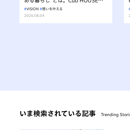
ある暮らし”とは。Cub HOUSEが
描く新しいバイク文化
VISION
想いを叶える
2026.08.04
いま検索されている記事
Trending Stori