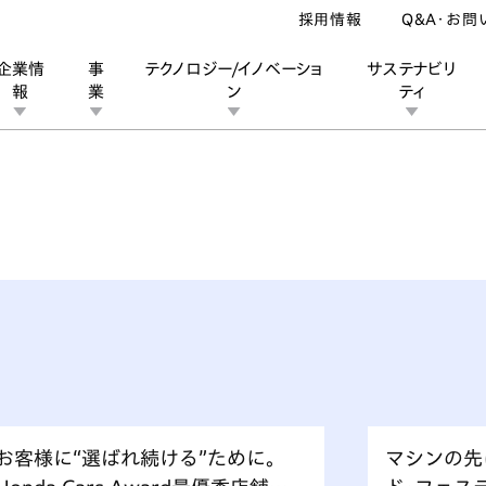
採用情報
Q&A・お問
企業情
事
テクノロジー/イノベーショ
サステナビリ
報
業
ン
ティ
ン
業
ス
ーポレートブランド
IRカレンダー
安全への取り組み
個人投資家の皆様へ
企業スポーツ
品質への取り組み
モータースポーツ
Honda Report
お客様に“選ばれ続ける”ために。
マシンの先