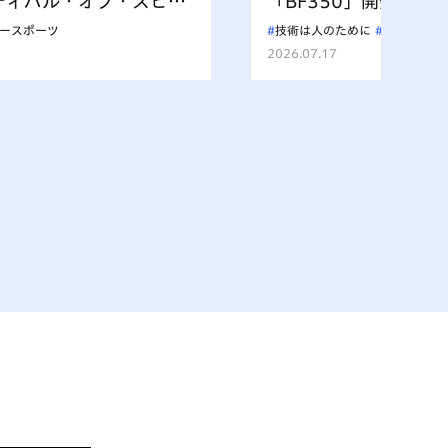
ティバル・オブ・スピー
「BF350」開発スト
を支えた人々と夢
上を走るもの、水を汚
ースポーツ
技術は人のために
VISION
を受け継ぐ挑戦
2026.07.17