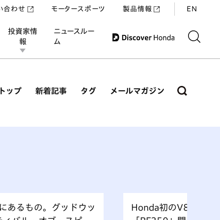
い合わせ
モータースポーツ
製品情報
EN
投資家情
ニュースルー
報
ム
トップ
新着記事
タグ
メールマガジン
にあるもの。グッドウッ
Honda初のV8エン