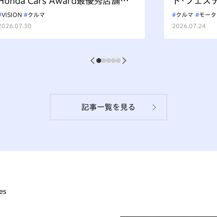
Honda Cars Award最優秀店舗が
ド･フェス
体現するフィロソフィー
ド2026
VISION
クルマ
クルマ
モータ
2026.07.30
2026.07.24
1
2
3
4
5
記事一覧を見る
es