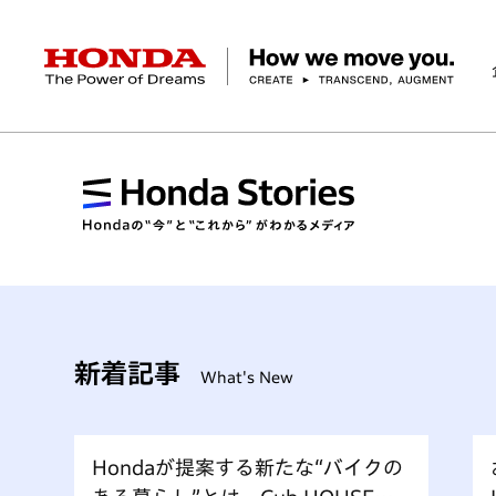
HONDA The Power of Dreams
企業情報 トップ
事業 トップ
テクノロジー/イノベーション トップ
サステナビリティ トップ
投資家情報 トップ
ニュースルーム
Discover Honda
社長メッセージ
クルマ
研究開発
ESGレポート
経営方針
ニュースルーム
Discover Honda
バイク
テクノロジー
IR資料室
Honda Report
経営方針
パワープロダクツ
財務・業績情報
デザイン
会社概要
環境
オープンイノベーショ
マリン
社会
株式・債券情報
ヒストリー
その他事
ガバナン
コ
新着記事
What's New
a
Hondaが提案する新たな“バイクの