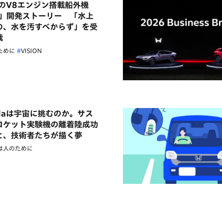
初のV8エンジン搭載船外機
0」開発ストーリー 「水上
の、水を汚すべからず」を受
戦
ために
VISION
daは宇宙に挑むのか。サス
ロケット実験機の離着陸成功
と、技術者たちが描く夢
は人のために