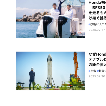
Honda
「BF35
を走るも
け継ぐ挑
技術は人の
2026.07.17
なぜHon
テナブル
の舞台裏
宇宙
技術
2025.09.30