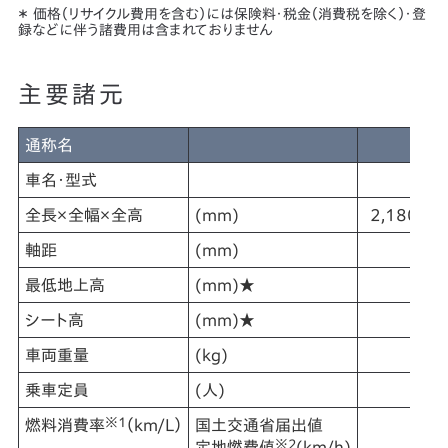
＊ 価格（リサイクル費用を含む）には保険料・税金（消費税を除く）・登
録などに伴う諸費用は含まれておりません
主要諸元
通称名
GB
車名・型式
全長×全幅×全高
(mm)
2,180×7
軸距
(mm)
最低地上高
(mm)★
1
シート高
(mm)★
車両重量
(kg)
1
乗車定員
(人)
※1
燃料消費率
（km/L）
国土交通省届出値
※2
定地燃費値
(km/h)