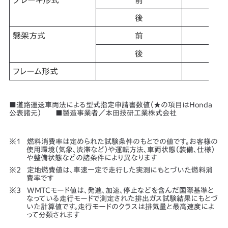
ブレーキ形式
前
後
懸架方式
前
後
フレーム形式
■道路運送車両法による型式指定申請書数値（★の項目はHonda
公表諸元） ■製造事業者／本田技研工業株式会社
燃料消費率は定められた試験条件のもとでの値です。お客様の
使用環境（気象、渋滞など）や運転方法、車両状態（装備、仕様）
や整備状態などの諸条件により異なります
定地燃費値は、車速一定で走行した実測にもとづいた燃料消
費率です
WMTCモード値は、発進、加速、停止などを含んだ国際基準と
なっている走行モードで測定された排出ガス試験結果にもとづ
いた計算値です。走行モードのクラスは排気量と最高速度によ
って分類されます