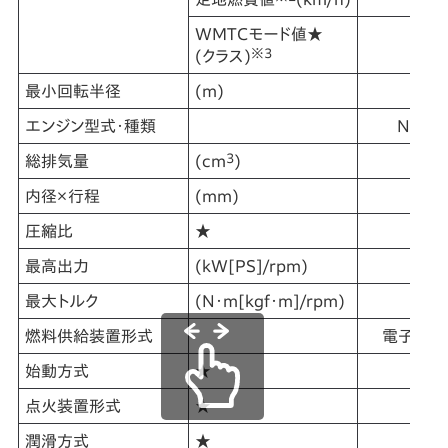
WMTCモード値★
39
※3
(クラス)
最小回転半径
(m)
エンジン型式・種類
NC59
3
総排気量
(cm
)
内径×行程
(mm)
圧縮比
★
最高出力
(kW[PS]/rpm)
最大トルク
(N・m[kgf・m]/rpm)
燃料供給装置形式
電子式＜
始動方式
★
点火装置形式
★
フル
潤滑方式
★