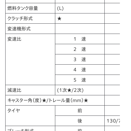
燃料タンク容量
(L)
クラッチ形式
★
変速機形式
変速比
1 速
2 速
3 速
4 速
5 速
減速比
(1次★/2次)
キャスター角（度）★/トレール量（mm）★
タイヤ
前
後
130/70-1