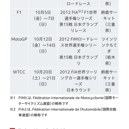
ロードレース
県）
※2
F1
10月5日
2012 FIA
F1世界
鈴鹿サー
（金）〜7日
選手権シリーズ
キット
（日）
第15戦 日本グランプ
（三重
リレース
県）
MotoGP
10月12日
2012 FIMロードレー
ツインリ
（金）〜14日
ス世界選手権シリー
ンクもて
（日）
ズ
ぎ
第15戦 日本グランプ
（栃木
リ
県）
WTCC
10月20日
2012 FIA世界ツーリ
鈴鹿サー
（土）〜21日
ングカー選手権シリ
キット
（日）
ーズ
（三重
日本ラウンド
県）
※1
FIMとは、Fédération Internationale de Motocyclisme（国際モー
ターサイクリズム連盟）の略称です
※2
FIAとは、Fédération Internationale de l'Automobile（国際自動
車連盟）の略称です