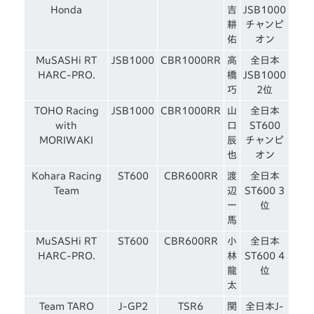
Honda
吉
JSB1000
耕
チャンピ
佑
オン
MuSASHi RT
JSB1000
CBR1000RR
高
全日本
HARC-PRO.
橋
JSB1000
巧
2位
TOHO Racing
JSB1000
CBR1000RR
山
全日本
with
口
ST600
MORIWAKI
辰
チャンピ
也
オン
Kohara Racing
ST600
CBR600RR
渡
全日本
Team
辺
ST600 3
一
位
馬
MuSASHi RT
ST600
CBR600RR
小
全日本
HARC-PRO.
林
ST600 4
龍
位
太
Team TARO
J-GP2
TSR6
関
全日本J-