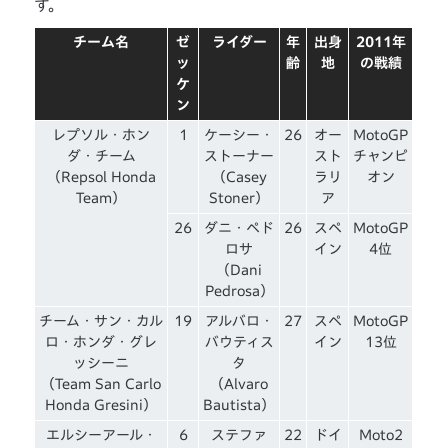
す。
チーム名
ゼ
ライダー
年
出身
2011年
ッ
齢
地
の戦績
ケ
ン
レプソル・ホン
1
ケーシー・
26
オー
MotoGP
ダ・チーム
ストーナー
スト
チャンピ
（Repsol Honda
（Casey
ラリ
オン
Team）
Stoner）
ア
26
ダニ・ペド
26
スペ
MotoGP
ロサ
イン
4位
（Dani
Pedrosa）
チーム・サン・カル
19
アルバロ・
27
スペ
MotoGP
ロ・ホンダ・グレ
バウティス
イン
13位
ッシーニ
タ
（Team San Carlo
（Alvaro
Honda Gresini）
Bautista）
エルシーアール・
6
ステファ
22
ドイ
Moto2