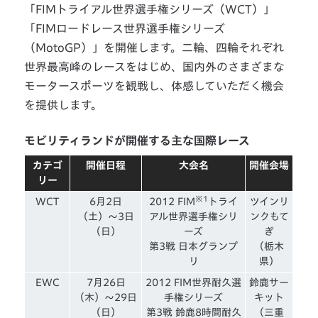
「FIMトライアル世界選手権シリーズ（WCT）」
「FIMロードレース世界選手権シリーズ
（MotoGP）」を開催します。二輪、四輪それぞれ
世界最高峰のレースをはじめ、国内外のさまざまな
モータースポーツを観戦し、体感していただく機会
を提供します。
モビリティランドが開催する主な国際レース
カテゴ
開催日程
大会名
開催会場
リー
※1
WCT
6月2日
2012 FIM
トライ
ツインリ
（土）〜3日
アル世界選手権シリ
ンクもて
（日）
ーズ
ぎ
第3戦 日本グランプ
（栃木
リ
県）
EWC
7月26日
2012 FIM世界耐久選
鈴鹿サー
（木）〜29日
手権シリーズ
キット
（日）
第3戦 鈴鹿8時間耐久
（三重