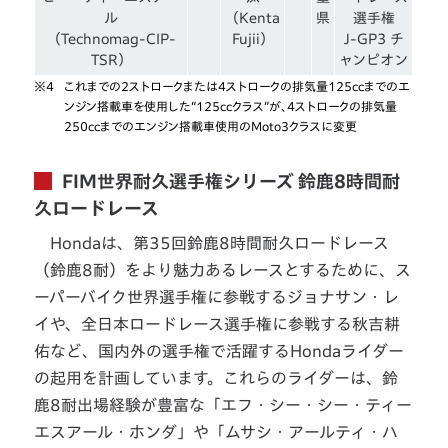
ル
（Kenta
県
選手権
（Technomag-CIP-
Fujii）
J-GP3 チ
TSR）
ャンピオン
※4
これまでの2ストロークまたは4ストロークの排気量125ccまでのエ
ンジン搭載車を使用した“125ccクラス”が、4ストロークの排気量
250ccまでのエンジン搭載車使用のMoto3クラスに変更
FIM世界耐久選手権シリーズ 鈴鹿8時間耐
久ロードレース
Hondaは、第35回鈴鹿8時間耐久ロードレース
（鈴鹿8耐）をより魅力あるレースとするために、ス
ーパーバイク世界選手権に参戦するジョナサン・レ
イや、全日本ロードレース選手権に参戦する秋吉耕
佑など、国内外の選手権で活躍するHondaライダー
の起用を計画しています。これらのライダーは、鈴
鹿8耐出場経験が豊富な「エフ・シー・シー・ティー
エスアール・ホンダ」や「ムサシ・アールティ・ハ