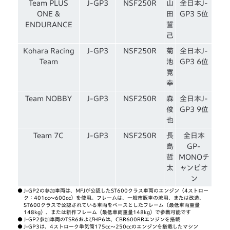
Team PLUS
J-GP3
NSF250R
山
全日本J-
ONE &
田
GP3 5位
ENDURANCE
誓
己
Kohara Racing
J-GP3
NSF250R
菊
全日本J-
Team
池
GP3 6位
寛
幸
Team NOBBY
J-GP3
NSF250R
森
全日本J-
俊
GP3 9位
也
Team 7C
J-GP3
NSF250R
長
全日本
島
GP-
哲
MONOチ
太
ャンピオ
ン
●
J-GP2の参加車両は、MFJが公認したST600クラス車両のエンジン（4ストロー
ク：401cc〜600cc）を使用。フレームは、一般市販車の流用、または改造、
ST600クラスで公認されている車両をベースとしたフレーム（最低車両重量
148kg）、または新作フレーム（最低車両重量148kg）で参戦可能です
●
J-GP2参加車両のTSR6およびHP6は、CBR600RRエンジンを搭載
●
J-GP3は、4ストローク単気筒175cc〜250ccのエンジンを搭載したマシン