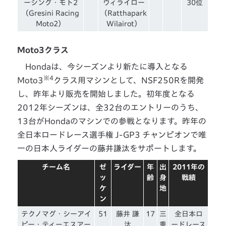
ーシング・モト2
ウィライロー
30位
（Gresini Racing
（Ratthapark
Moto2）
Wilairot）
Moto3クラス
Hondaは、今シーズンより新たに導入となる
※4
Moto3
クラス用マシンとして、NSF250Rを開発
し、昨年より販売を開始しました。初年度となる
2012年シーズンは、全32台のエントリーのうち、
13台がHondaのマシンでの参戦となります。昨年の
全日本ロードレース選手権 J-GP3 チャンピオンで唯
一の日本人ライダーの藤井謙汰をサポートします。
チーム名
ゼ
ライダー
年
出
2011年の
ッ
齢
身
戦績
ケ
地
ン
テクノマグ・シーアイ
51
藤井 謙
17
三
全日本ロ
ピー・ティーエスアー
汰
重
ードレース