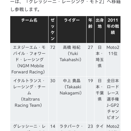
ーは、「グレッシーニ・レーシング・モト2」へ移籍
し参戦します。
チーム名
ゼ
ライダー
年
出身
2011
ッ
齢
地
年の戦
ケ
績
ン
エヌジーエム・モ
72
高橋 裕紀
27
日
Moto2
バイル・フォワー
（Yuki
本・
11位
ド・レーシング
Takahashi）
埼玉
（NGM Mobile
県
Forward Racing）
イタルトランス・
30
中上 貴晶
19
日
全日本
レーシング・チー
（Takaaki
本・
ロード
ム
Nakagami）
千葉
レース
（Italtrans
県
選手権
Racing Team）
J-GP2
チャン
ピオン
グレッシーニ・レ
14
ラタパーク・
23
タイ
Moto2