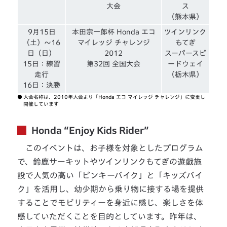
大会
ス
（熊本県）
9月15日
本田宗一郎杯 Honda エコ
ツインリンク
（土）〜16
マイレッジ チャレンジ
もてぎ
日（日）
2012
スーパースピ
15日：練習
第32回 全国大会
ードウェイ
走行
（栃木県）
16日：決勝
●
大会名称は、2010年大会より「Honda エコ マイレッジ チャレンジ」に変更し
開催しています
Honda “Enjoy Kids Rider”
このイベントは、お子様を対象としたプログラム
で、鈴鹿サーキットやツインリンクもてぎの遊戯施
設で人気の高い「ピンキーバイク」と「キッズバイ
ク」を活用し、幼少期から乗り物に接する場を提供
することでモビリティーを身近に感じ、楽しさを体
感していただくことを目的としています。昨年は、