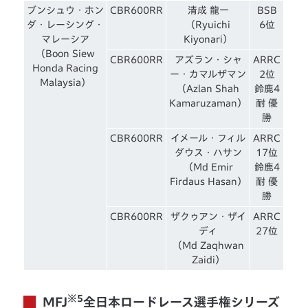
ブンシュウ・ホン
CBR600RR
清成 龍一
BSB
ダ・レーシング・
（Ryuichi
6位
マレーシア
Kiyonari）
（Boon Siew
CBR600RR
アズラン・シャ
ARRC
Honda Racing
ー・カマルザマン
2位
Malaysia）
（Azlan Shah
鈴鹿4
Kamaruzaman）
耐 優
勝
CBR600RR
イメール・フィル
ARRC
ダウス・ハサン
17位
（Md Emir
鈴鹿4
Firdaus Hasan）
耐 優
勝
CBR600RR
ザクゥアン・ザイ
ARRC
ディ
27位
（Md Zaqhwan
Zaidi）
※5
MFJ
全日本ロードレース選手権シリーズ