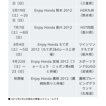
日（日）
（三重県）
5月19日
Enjoy Honda 熊本 2012
HSR九州
（土）〜20
（熊本県）
日（日）
7月7日
Enjoy Honda 香川 2012
HST四国
（土）〜8日
（香川県）
（日）
8月4日
Enjoy Honda もてぎ
ツインリン
（土）〜5日
2012（もてぎ2&4レースと併
クもてぎ
（日）
催）
（栃木県）
9月22日
Enjoy Honda 宮城 2012（フ
スポーツラ
（土）〜
ォーミュラ・ニッポン第6戦
ンドSUGO
23（日）
と併催）
（宮城県）
秋開催
Enjoy Honda 鷹栖 2012（鷹
鷹栖プルー
栖秋祭りと併催）
ビンググラ
ウンド
（北海道）
●
2012年2月3日現在の開催スケジュールです