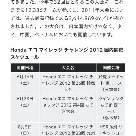
てきました。今年で32回目となるこの大会に、これ
までに12,336チームが参加し、2011年大会におい
ては、過去最高記録である3,644.869km／Lが樹立
されました。この大会は、日本国内だけでなく、タ
イ、中国、ベトナムにおいても開催しています。
Honda エコ マイレッジ チャレンジ 2012 国内開催
スケジュール
開催日程
大会名
開催会場
6月16日
Honda エコ マイレッジ チ
鈴鹿サーキッ
（土）
ャレンジ 2012 第26回 鈴鹿
ト 東コース
大会
（三重県）
6月23日
Honda エコ マイレッジ チ
ツインリンク
（土）
ャレンジ 2012 第4回 もて
もてぎ 西コ
ぎ大会
ース
（栃木県）
8月5日
Honda エコ マイレッジ チ
HSR九州 サ
（日）
ャレンジ 2012 第28回 九州
ーキットコー