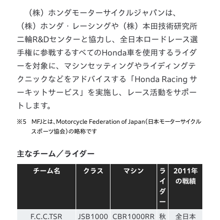
（株）ホンダモーターサイクルジャパンは、
（株）ホンダ・レーシングや（株）本田技術研究所
二輪R&Dセンターと協力し、全日本ロードレース選
手権に参戦するすべてのHonda車を使用するライダ
ーを対象に、マシンセッティングやライディングテ
クニックなどをアドバイスする「Honda Racing サ
ーキットサービス」を実施し、レース活動をサポー
トします。
※5
MFJとは、Motorcycle Federation of Japan（日本モーターサイクル
スポーツ協会）の略称です
主なチーム／ライダー
チーム名
クラス
マシン
ラ
2011年
イ
の戦績
ダ
ー
F.C.C.TSR
JSB1000
CBR1000RR
秋
全日本