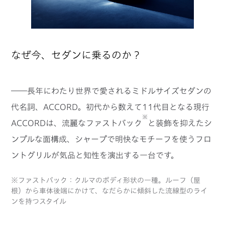
なぜ今、セダンに乗るのか？
――長年にわたり世界で愛されるミドルサイズセダンの
代名詞、ACCORD。初代から数えて11代目となる現行
※
ACCORDは、流麗なファストバック
と装飾を抑えたシ
ンプルな面構成、シャープで明快なモチーフを使うフロ
ントグリルが気品と知性を演出する一台です。
※ファストバック：クルマのボディ形状の一種。ルーフ（屋
根）から車体後端にかけて、なだらかに傾斜した流線型のライ
ンを持つスタイル