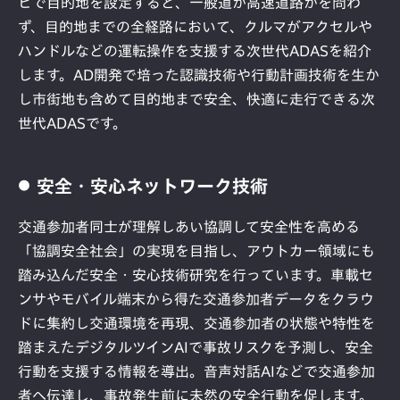
ビで目的地を設定すると、一般道か高速道路かを問わ
ず、目的地までの全経路において、クルマがアクセルや
ハンドルなどの運転操作を支援する次世代ADASを紹介
します。AD開発で培った認識技術や行動計画技術を生か
し市街地も含めて目的地まで安全、快適に走行できる次
世代ADASです。
安全・安心ネットワーク技術
交通参加者同士が理解しあい協調して安全性を高める
「協調安全社会」の実現を目指し、アウトカー領域にも
踏み込んだ安全・安心技術研究を行っています。車載セ
ンサやモバイル端末から得た交通参加者データをクラウ
ドに集約し交通環境を再現、交通参加者の状態や特性を
踏まえたデジタルツインAIで事故リスクを予測し、安全
行動を支援する情報を導出。音声対話AIなどで交通参加
者へ伝達し、事故発生前に未然の安全行動を促します。